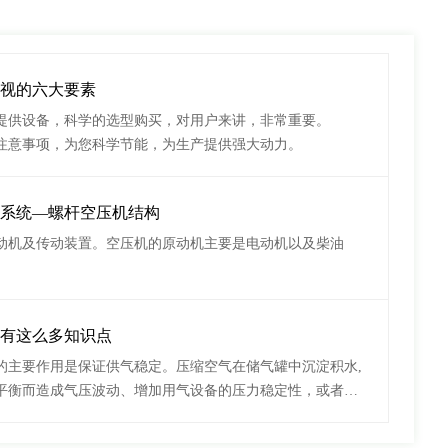
视的六大要素
提供设备，科学的选型购买，对用户来讲，非常重要。
注意事项，为您科学节能，为生产提供强大动力。
系统—螺杆空压机结构
动机及传动装置。空压机的原动机主要是电动机以及柴油
机为电动机，移动式则电动机和柴油机都有。
有这么多知识点
的主要作用是保证供气稳定。压缩空气在储气罐中沉淀积水,
平衡而造成气压波动、增加用气设备的压力稳定性，或者储
压机发生故障时，使用户用此部分压缩空气对气动设备或气
用。